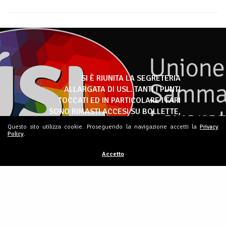
SI È RIUNITA LA SEGRETERIA
ALLARGATA DI USL. TANTI I PUNTI
TOCCATI ED IN PARTICOLARE I FARI
SONO RIMASTI ACCESI SU BOLLETTE,
MUTUI E CAROVITA
Questo sito utilizza cookie. Proseguendo la navigazione accetti la
Privacy
Policy
.
Accetto
USL E UCS SUL GIORNO DELLA
MEMORIA, PRIMO NOSTRO