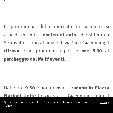
Il programma della giornata di sciopero si
arricchisce con il
corteo di auto
, che sfilerà da
Serravalle a fino all’inizio di via Gino Giacomini; il
ritrovo
è in programma per le
ore 8.00
al
parcheggio del Multieventi
.
Dalle ore
9.30
è poi previsto il
raduno in Piazza
Nazioni Unite
(inizio via G. Giacomini, sopra il
Questo sito utilizza cookie. Proseguendo la navigazione accetti la
Privacy
parcheggio coperto), e alle ore
10.00
la
partenza
Policy
.
del corteo
, che sfilerà per le vie del centro