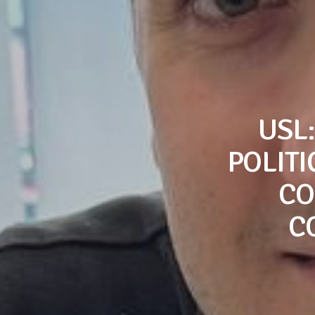
USL
POLITI
CO
C