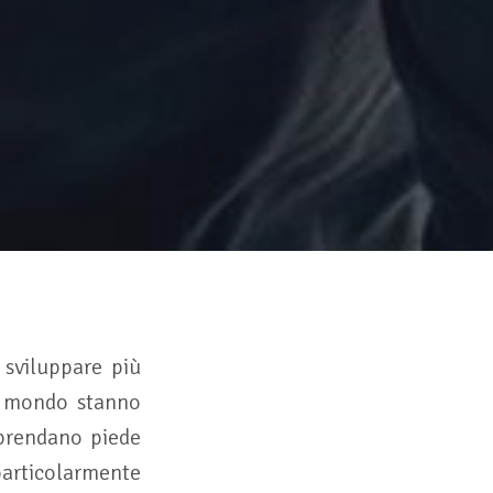
 sviluppare più
il mondo stanno
 prendano piede
particolarmente