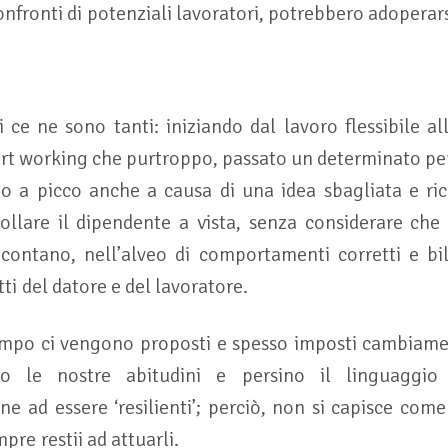
confronti di potenziali lavoratori, potrebbero adoperars
 ce ne sono tanti: iniziando dal lavoro flessibile all
art working che purtroppo, passato un determinato per
o a picco anche a causa di una idea sbagliata e ric
ollare il dipendente a vista, senza considerare che s
 contano, nell’alveo di comportamenti corretti e bi
itti del datore e del lavoratore.
empo ci vengono proposti e spesso imposti cambiamen
no le nostre abitudini e persino il linguaggio
e ad essere ‘resilienti’; perciò, non si capisce come
mpre restii ad attuarli.