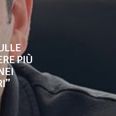
ULLE
ERE PIÙ
NEI
I”