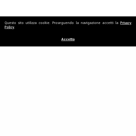
Questo sito utilizza cookie. Proseguendo la navigazione accetti la
Privacy
Policy
.
Consiglio Sindacale Interregionale
Accetto
San Marino, Emilia Romagna, Marche
Condividi
FEDERAZIONE SERVIZI DI USL:
INCONTRO SULLA FIGURA DEI