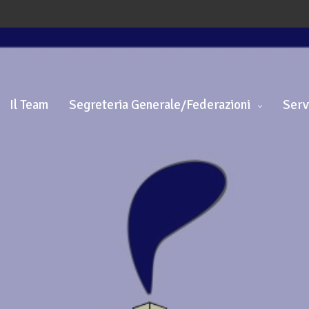
Il Team
Segreteria Generale/Federazioni
Serv