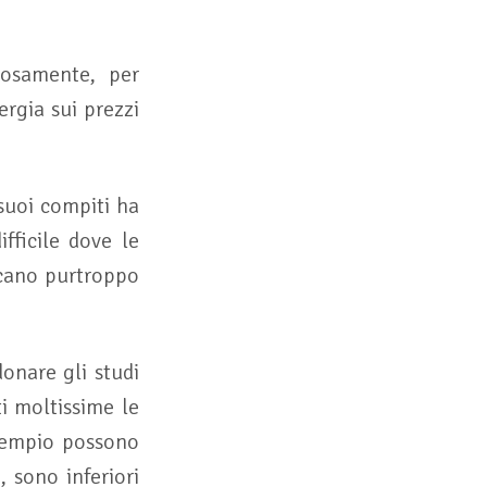
losamente, per
ergia sui prezzi
 suoi compiti ha
fficile dove le
ncano purtroppo
onare gli studi
ti moltissime le
esempio possono
, sono inferiori