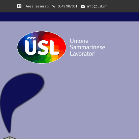
Area Tesserati
0549 907031
info@usl.sm