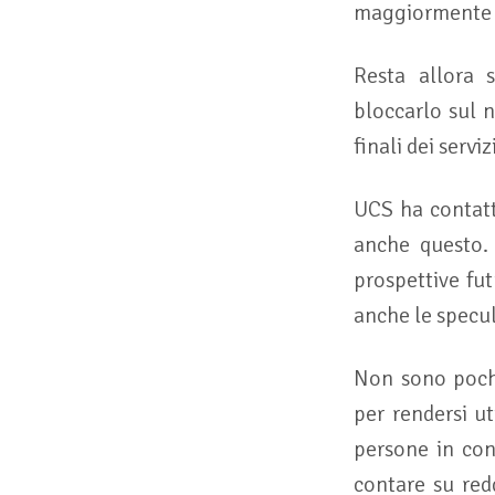
maggiormente d
Resta allora 
bloccarlo sul n
finali dei servi
UCS ha contatta
anche questo. 
prospettive fu
anche le specul
Non sono pochi
per rendersi ut
persone in con
contare su redd