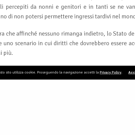
li percepiti da nonni e genitori e in tanti se ne va
o di non potersi permettere ingressi tardivi nel mond
ra che affinché nessuno rimanga indietro, lo Stato de
 uno scenario in cui diritti che dovrebbero essere acce
i più.
to sito utilizza cookie. Proseguendo la navigazione accetti la
Privacy Policy
.
Acc
arino 16/04/2026 
ammarinesi – UCS