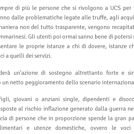
empre di più le persone che si rivolgono a UCS per r
nno dalle problematiche legate alle truffe, agli acquis
maniera non del tutto trasparente, vengono recapita
ammarinesi. Gli utenti poi ormai sanno bene di potersi
entare le proprie istanze a chi di dovere, istanze c
i a quelli dei servizi.
derà un’azione di sostegno altrettanto forte e sin
o un netto peggioramento dello scenario internaziona
igli, giovani o anziani single, dipendenti e disoc
sposte al rischio inflazione generato dalla guerra n
scia di persone che in proporzione spende la gran pa
limentari e utenze domestiche, ovvero le voci