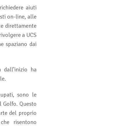
ichiedere aiuti
ti on-line, alle
te direttamente
 rivolgere a UCS
he spaziano dai
 dall’inizio ha
le.
cupati, sono le
el Golfo. Questo
rte del proprio
 che risentono