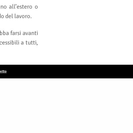
nno all’estero o
o del lavoro.
bba farsi avanti
ssibili a tutti,
etto
Unione