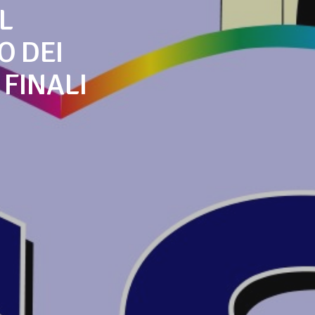
L
O DEI
 FINALI