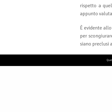
rispetto a quel
appunto valutan
È evidente allo
per scongiurare
siano preclusi a
Ques
San M
Consumatori S