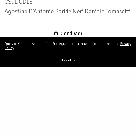
CSdL CDLS
Agostino D’Antonio Paride Neri Daniele Tomasetti
Condividi
Questo sito utilizza cookie. Proseguendo la navigazione accetti la
Privacy
Policy
.
Accetto
UCS: ratificato il Decreto per la rata
del mutuo ma il tempo per presentare
l’istanza è poco, anzi pochissimo!