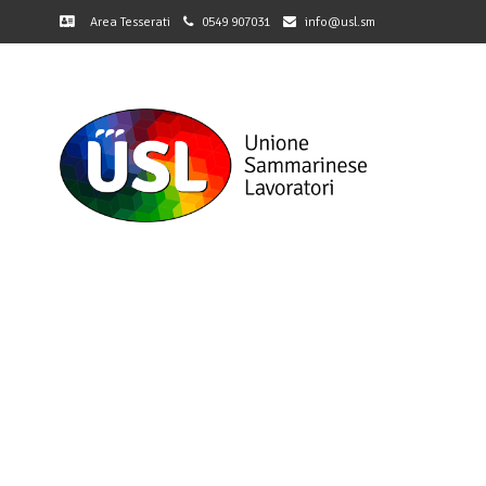
Area Tesserati
0549 907031
info@usl.sm