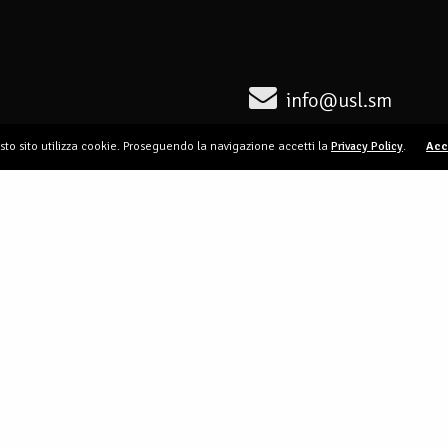
info@usl.sm
to sito utilizza cookie. Proseguendo la navigazione accetti la
Privacy Policy
.
Acc
0549 907031
tNotice segreteria@usl