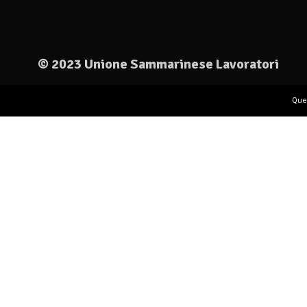
© 2023 Unione Sammarinese Lavoratori
Via XXV Marzo, 36
Ques
47895 Domagnano
Repubblica di San Marino
COE SM 22697
PRIVACY POLICY
NOTE LEGALI
CREATO DA NICOLA GUERRA