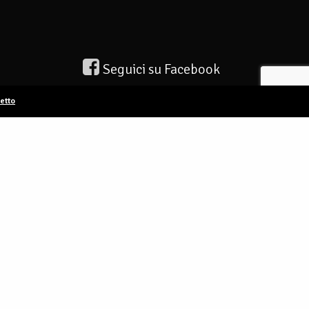
Seguici su Facebook
etto
Seguici su Instagram
.sm
Seguici su Linkedin
Seguici su X
Seguici su TikTok
Seguici su Telegram