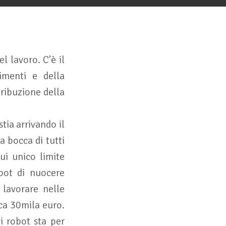
l lavoro. C’è il
timenti e della
tribuzione della
tia arrivando il
a bocca di tutti
ui unico limite
bot di nuocere
 lavorare nelle
rca 30mila euro.
 robot sta per