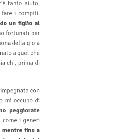
c’è tanto aiuto,
fare i compiti.
o un figlio al
mo fortunati per
uona della gioia
onato a quel che
ia chi, prima di
 è impegnata con
ro mi occupo di
no peggiorate
à come i generi
e mentre fino a