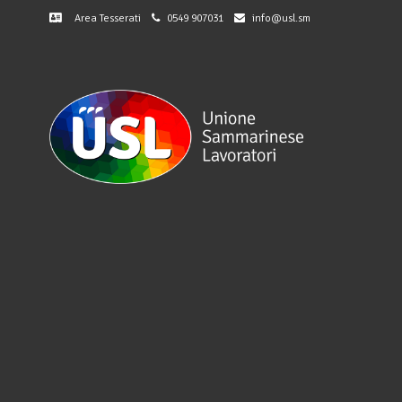
Area Tesserati
0549 907031
info@usl.sm