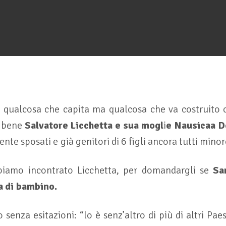
è qualcosa che capita ma qualcosa che va costruito
o bene
Salvatore Licchetta e sua mogl
i
e Nausicaa D
ente sposati e già genitori di 6 figli ancora tutti minor
biamo incontrato Licchetta, per domandargli se
Sa
a di bambino.
o senza esitazioni: “lo è senz’altro di più di altri Pae