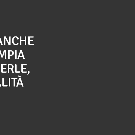
 ANCHE
MPIA
NERLE,
LITÀ