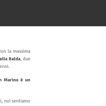
 con la massima
ella Balda
, due
enni.
n Marino è un
si, noi sentiamo