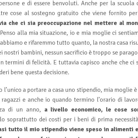
 persone e di essere benvoluti. Anche per la scuola 
ltre cose al sostegno gratuito che viene fornito per 
via che ci sia preoccupazione nel mettere al mond
 Penso alla mia situazione, io e mia moglie ci sentia
 abbiamo e rifaremmo tutto quanto, la nostra casa ris
dei nostri bambini, nessun sacrificio è troppo se parag
in termini di felicità. E tuttavia capisco anche che ci s
nderi bene questa decisione.
o l’unico a portare a casa uno stipendio, mia moglie
i ragazzi e anche io quando termino l’orario di lavo
nza di un anno,
a livello economico, le cose so
o soprattutto dei costi per i beni di prima necessit
si tutto il mio stipendio viene speso in alimenti 