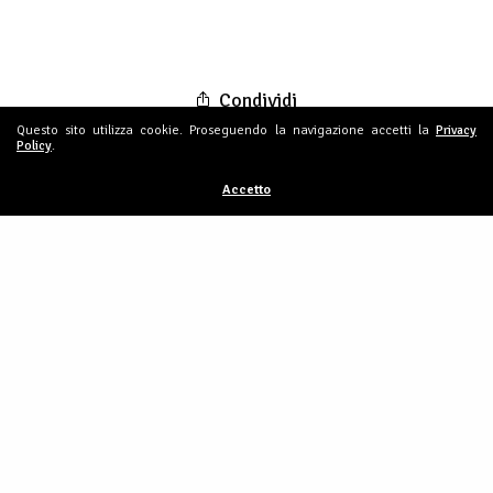
Condividi
Questo sito utilizza cookie. Proseguendo la navigazione accetti la
Privacy
Policy
.
Accetto
Riforma IGR, CSdL - CDLS - USL:
sospesa la Commissione Finanze fino
al 7 ottobre