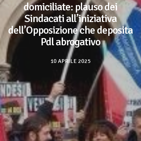
domiciliate: plauso dei
Sindacati all’iniziativa
dell’Opposizione che deposita
Pdl abrogativo
10 APRILE 2025