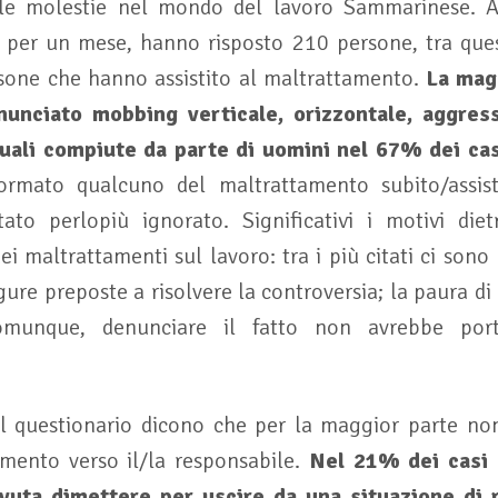
lle molestie nel mondo del lavoro Sammarinese. Al
 per un mese, hanno risposto 210 persone, tra que
rsone che hanno assistito al maltrattamento.
La mag
nunciato mobbing verticale, orizzontale, aggress
uali compiute da parte di uomini nel 67% dei cas
ormato qualcuno del maltrattamento subito/assisti
ato perlopiù ignorato. Significativi i motivi die
i maltrattamenti sul lavoro: tra i più citati ci son
igure preposte a risolvere la controversia; la paura di 
comunque, denunciare il fatto non avrebbe por
al questionario dicono che per la maggior parte no
mento verso il/la responsabile.
Nel 21% dei casi l
ovuta dimettere per uscire da una situazione di r