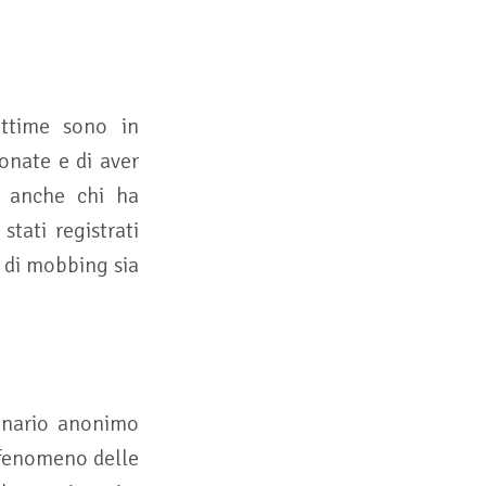
ittime sono in
nate e di aver
è anche chi ha
tati registrati
i di mobbing sia
ionario anonimo
l fenomeno delle