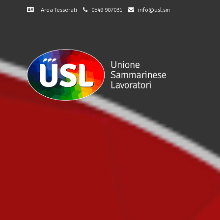
Area Tesserati
0549 907031
info@usl.sm