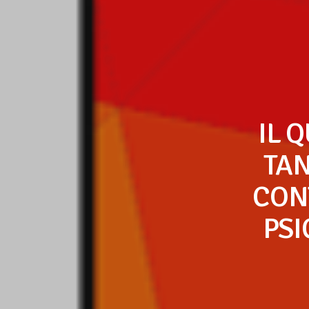
IL 
TAN
CON
PSI