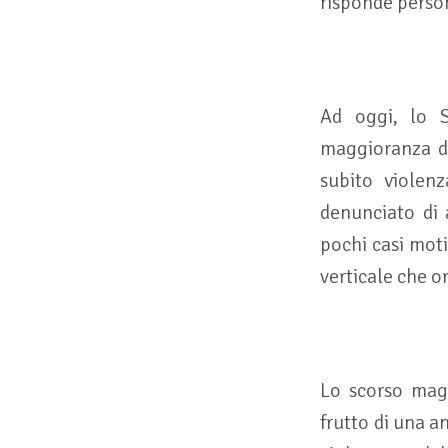
risponde perso
Ad oggi, lo S
maggioranza d
subito violen
denunciato di 
pochi casi moti
verticale che o
Lo scorso magg
frutto di una a