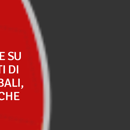
E SU
I DI
ALI,
ICHE