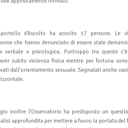
nale appositamente formato.
portello d’Ascolto ha accolto 17 persone. Le v
onne che hanno denunciato di essere state demansio
za verbale e psicologica. Purtroppo tra queste c’
aver subito violenza fisica mentre per fortuna sono s
vati dall’orientamento sessuale. Segnalati anche cas
rizzontale.
io inoltre l’Osservatorio ha predisposto un quest
nalisi approfondita per mettere a fuoco la portata de