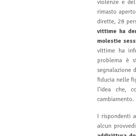
violenze e de
rimasto aperto
dirette, 28 pe
vittime ha de
molestie sess
vittime ha inf
problema è st
segnalazione de
fiducia nelle f
l’idea che, 
cambiamento.
I rispondenti 
alcun provvedi
addirittura d