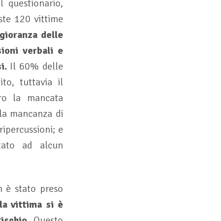
 questionario,
ste 120 vittime
gioranza delle
ioni verbali e
i.
Il 60% delle
to, tuttavia il
tro la mancata
o la mancanza di
ripercussioni; e
tato ad alcun
n è stato preso
a vittima si è
ischio
. Questo