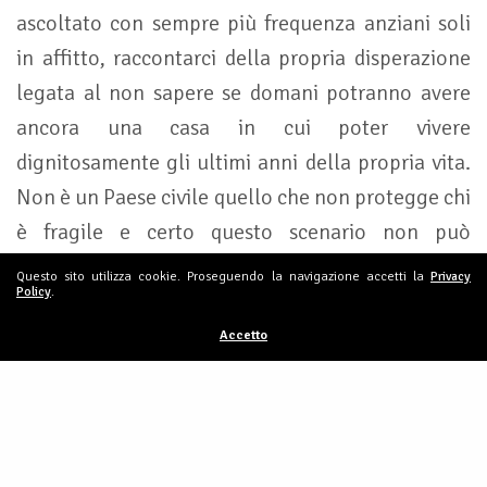
ascoltato con sempre più frequenza anziani soli
in affitto, raccontarci della propria disperazione
legata al non sapere se domani potranno avere
ancora una casa in cui poter vivere
dignitosamente gli ultimi anni della propria vita.
Non è un Paese civile quello che non protegge chi
è fragile e certo questo scenario non può
infondere nei giovani la necessaria fiducia per
Questo sito utilizza cookie. Proseguendo la navigazione accetti la
Privacy
Policy
.
sperare in un futuro migliore e mettere al mondo
dei figli”.
Accetto
A nome dei pensionati di questa Repubblica,
siamo quindi a chiedere che la politica riprenda al
più presto questa tematica e che, previo