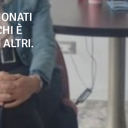
IONATI
HI È
 ALTRI.