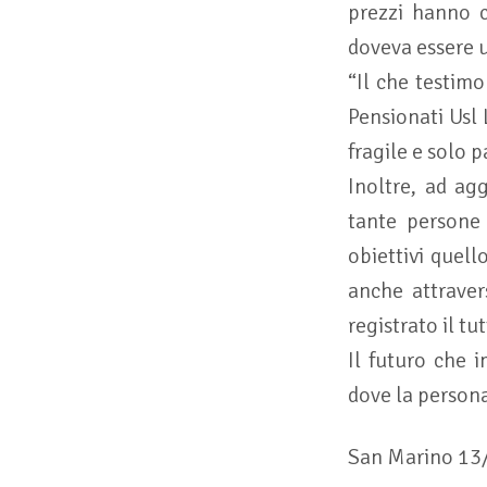
prezzi hanno c
doveva essere 
“Il che testim
Pensionati Usl 
fragile e solo p
Inoltre, ad ag
tante persone 
obiettivi quell
anche attraver
registrato il t
Il futuro che 
dove la persona
San Marino 13