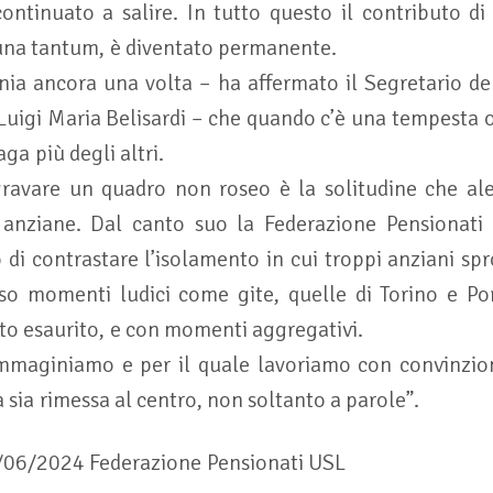
ontinuato a salire. In tutto questo il contributo di 
una tantum, è diventato permanente.
onia ancora una volta – ha affermato il Segretario de
Luigi Maria Belisardi – che quando c’è una tempesta o 
aga più degli altri.
gravare un quadro non roseo è la solitudine che al
anziane. Dal canto suo la Federazione Pensionati 
o di contrastare l’isolamento in cui troppi anziani sp
so momenti ludici come gite, quelle di Torino e P
utto esaurito, e con momenti aggregativi.
immaginiamo e per il quale lavoriamo con convinzio
 sia rimessa al centro, non soltanto a parole”.
/06/2024 Federazione Pensionati USL