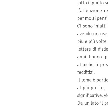
fatto il punto s
L’attenzione r
per molti pensi
Ci sono infatt
avendo una casa
più e più volte
lettere di disd
anni hanno pa
atipiche, i pre
redditizi.
Il tema è part
al più presto, 
significative, v
Da un lato il p