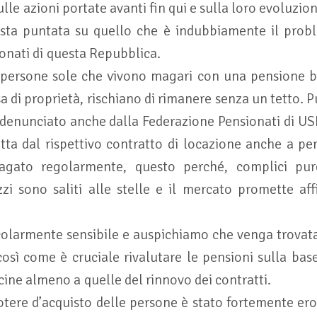
ulle azioni portate avanti fin qui e sulla loro evoluzio
esta puntata su quello che è indubbiamente il prob
onati di questa Repubblica.
i persone sole che vivono magari con una pensione 
 di proprietà, rischiano di rimanere senza un tetto.
 denunciato anche dalla Federazione Pensionati di US
etta dal rispettivo contratto di locazione anche a p
gato regolarmente, questo perché, complici pur
zzi sono saliti alle stelle e il mercato promette af
icolarmente sensibile e auspichiamo che venga trovat
così come è cruciale rivalutare le pensioni sulla bas
icine almeno a quelle del rinnovo dei contratti.
otere d’acquisto delle persone è stato fortemente eros