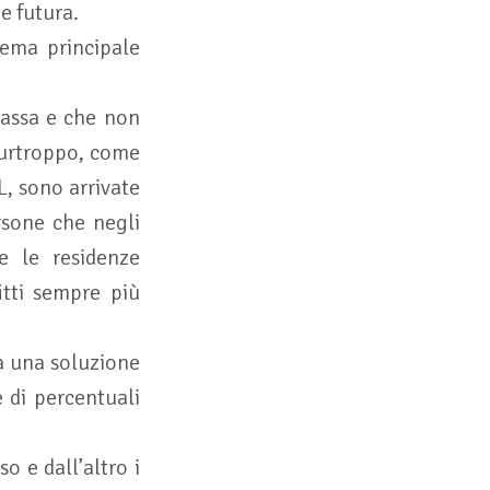
ne futura.
lema principale
bassa e che non
 Purtroppo, come
L, sono arrivate
ersone che negli
e le residenze
fitti sempre più
a una soluzione
e di percentuali
o e dall’altro i