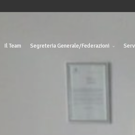
Il Team
Segreteria Generale/Federazioni
Serv