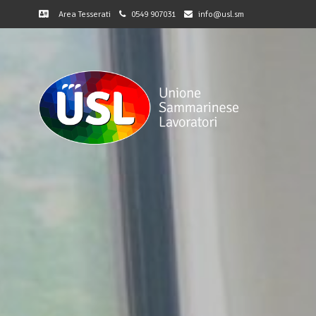
Area Tesserati
0549 907031
info@usl.sm