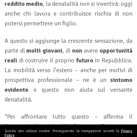
reddito medio
, la denatalità non si invertirà: oggi
anche chi lavora e contribuisce rischia di non
potersi permettere un figlio.
A questo si aggiunge la crescente sensazione, da
parte di
molti giovani
, di
non
avere
opportunità
reali
di costruire il proprio
futuro
in Repubblica.
La mobilità verso l’estero – anche per motivi di
prospettiva professionale – ne è un
sintomo
evidente
e questo non aiuta sul versante
denatalità.
“Per affrontare tutto questo – afferma il
Segretario Generale USL Francesca Busignani –
Questo sito utilizza cookie. Proseguendo la navigazione accetti la
Privacy
occorre uno sforzo corale. Le istituzioni stanno
Policy
.