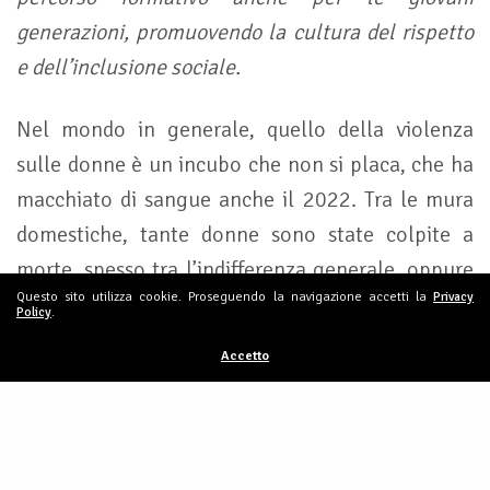
generazioni, promuovendo la cultura del rispetto
e dell’inclusione sociale.
Nel mondo in generale, quello della violenza
sulle donne è un incubo che non si placa, che ha
macchiato di sangue anche il 2022. Tra le mura
domestiche, tante donne sono state colpite a
morte, spesso tra l’indifferenza generale, oppure
Questo sito utilizza cookie. Proseguendo la navigazione accetti la
Privacy
subiscono quotidianamente violenze di ogni
Policy
.
genere. Offrire servizi e strutture al servizio delle
Accetto
donne che subiscono soprusi, è una condizione
fondamentale per un futuro senza più vittime di
questi fenomeni. Formazione e cultura
rappresentano i primi antidoti contro ogni forma