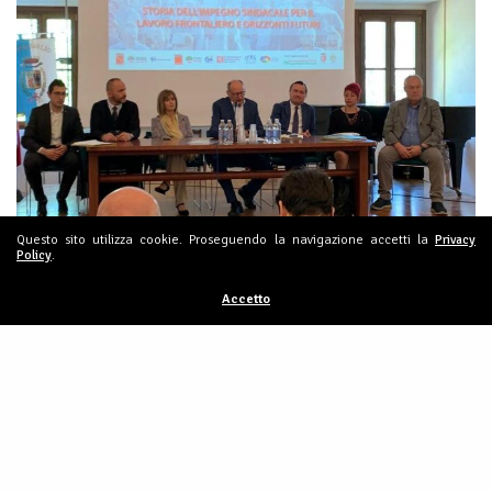
Questo sito utilizza cookie. Proseguendo la navigazione accetti la
Privacy
Policy
.
Accetto
EVENTI
,
NEWS E COMUNICATI
CSIR, celebrato a San Leo il convegno
verso i 30 anni, ricordare per ripartire.
15 Aprile 2024