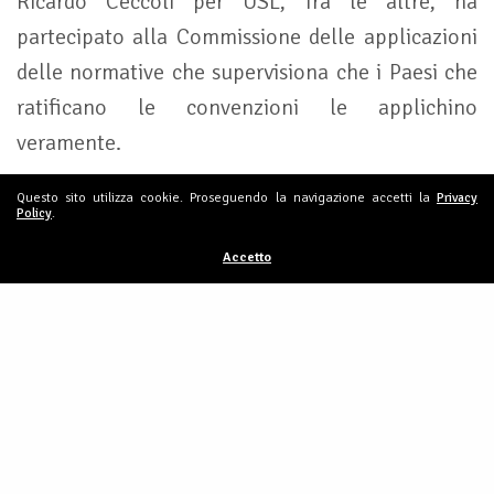
Ricardo Ceccoli per USL, fra le altre, ha
partecipato alla Commissione delle applicazioni
delle normative che supervisiona che i Paesi che
ratificano le convenzioni le applichino
veramente.
Questo sito utilizza cookie. Proseguendo la navigazione accetti la
Privacy
Il tema centrale resta dunque quello della
Policy
.
giustizia sociale che è alla base dell’agire di USL.
Accetto
San Marino 06/06/2024