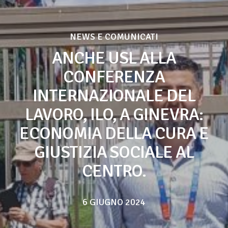
NEWS E COMUNICATI
ANCHE USL ALLA
CONFERENZA
INTERNAZIONALE DEL
LAVORO, ILO, A GINEVRA:
ECONOMIA DELLA CURA E
GIUSTIZIA SOCIALE AL
CENTRO.
6 GIUGNO 2024