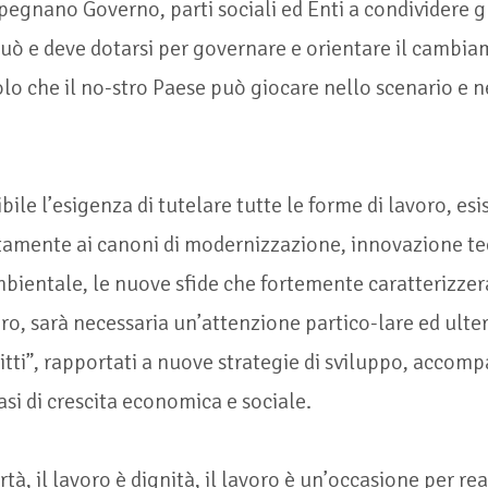
egnano Governo, parti sociali ed Enti a condividere gl
 può e deve dotarsi per governare e orientare il cambi
olo che il no-stro Paese può giocare nello scenario e ne
bile l’esigenza di tutelare tutte le forme di lavoro, esi
tamente ai canoni di modernizzazione, innovazione te
mbientale, le nuove sfide che fortemente caratterizze
o, sarà necessaria un’attenzione partico-lare ed ulte
iritti”, rapportati a nuove strategie di sviluppo, acco
si di crescita economica e sociale.
ertà, il lavoro è dignità, il lavoro è un’occasione per rea