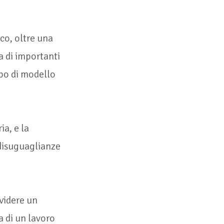
co, oltre una
a di importanti
ipo di modello
a, e la
disuguaglianze
ividere un
a di un lavoro