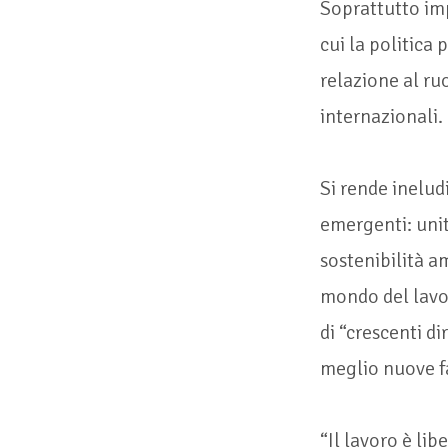
Soprattutto imp
cui la politica
relazione al ru
internazionali.
Si rende ineludi
emergenti: uni
sostenibilità a
mondo del lavor
di “crescenti d
meglio nuove fa
“Il lavoro è lib