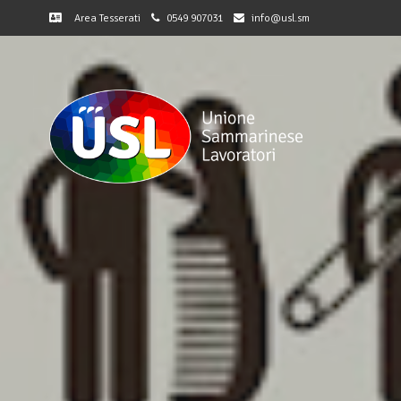
Area Tesserati
0549 907031
info@usl.sm