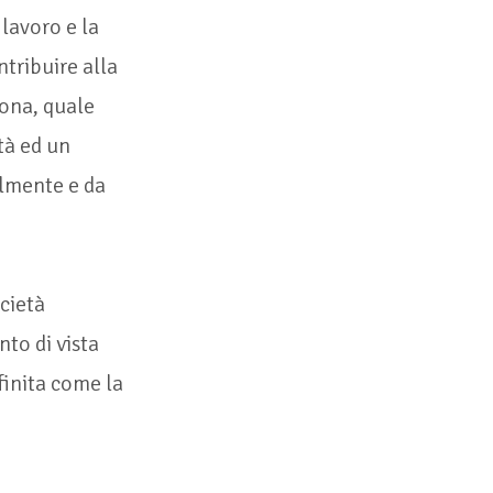
 lavoro e la
ntribuire alla
sona, quale
tà ed un
almente e da
cietà
to di vista
finita come la