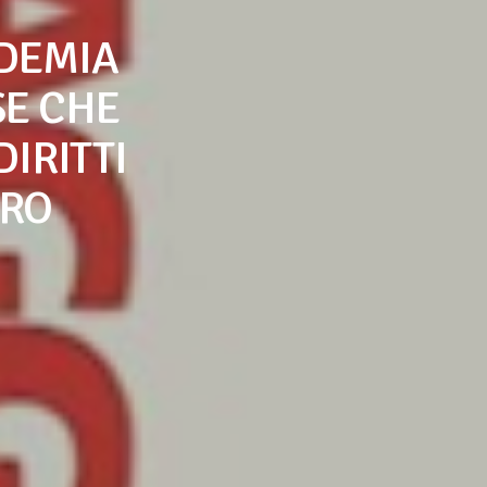
NDEMIA
E CHE
DIRITTI
ORO