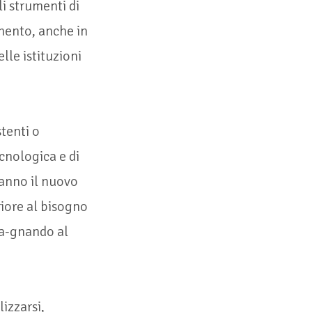
i strumenti di
amento, anche in
lle istituzioni
stenti o
cnologica e di
ranno il nuovo
riore al bisogno
mpa-gnando al
lizzarsi,