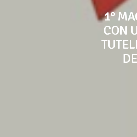
1° MA
CON 
TUTELI
DE